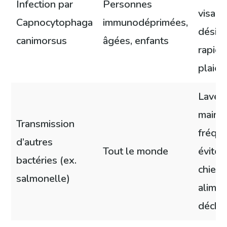
Infection par
Personnes
visage
Capnocytophaga
immunodéprimées,
désinf
canimorsus
âgées, enfants
rapide
plaies
Laver 
mains
Transmission
fréqu
d’autres
Tout le monde
éviter
bactéries (ex.
chien 
salmonelle)
alimen
déche