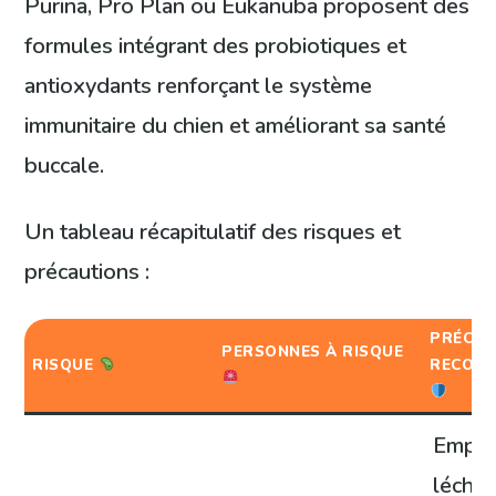
Purina, Pro Plan ou Eukanuba proposent des
formules intégrant des probiotiques et
antioxydants renforçant le système
immunitaire du chien et améliorant sa santé
buccale.
Un tableau récapitulatif des risques et
précautions :
PRÉCAU
PERSONNES À RISQUE
RISQUE
RECOM
Empêc
lécha