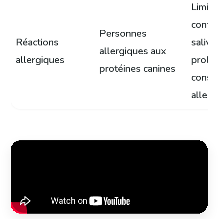
Limite
contac
Personnes
Réactions
salivai
allergiques aux
allergiques
prolo
protéines canines
consul
aller