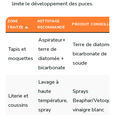
limite le développement des puces.
ZONE
NETTOYAGE
PRODUIT CONSEILLÉ
TRAITÉE
RECOMMANDÉ
Aspirateur+
Terre de diatomée
Tapis et
terre de
bicarbonate de
moquettes
diatomée +
soude
bicarbonate
Lavage à
haute
Sprays
Literie et
température,
Beaphar/Vetoquin
coussins
spray
vinaigre blanc